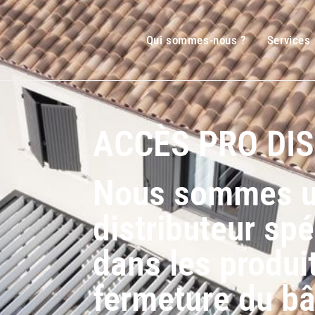
Qui sommes-nous ?
Services
ACCÈS PRO DI
Nous sommes 
distributeur spé
dans les produi
fermeture du bâ