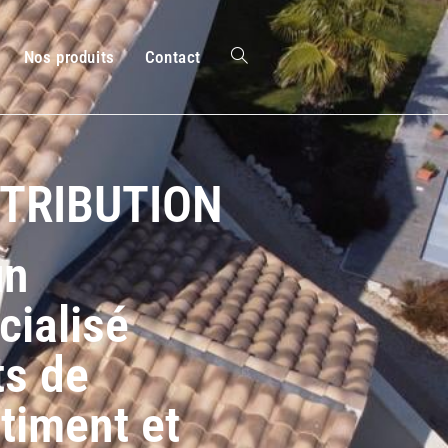
Nos produits
Contact
STRIBUTION
un
cialisé
ts de
timent et