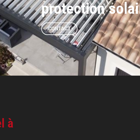
protection solai
CONTACT
l à