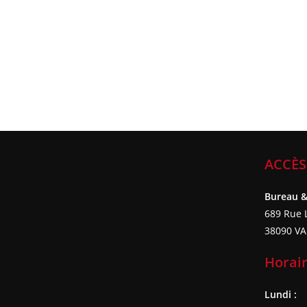
ACCÈS
Bureau 
689 Rue L
38090 VA
Horai
Lundi :