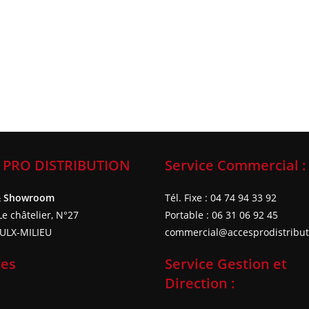
 PRO DISTRIBUTION
Service Commercial :
& Showroom
Tél. Fixe : 04 74 94 33 92
e châtelier, N°27
Portable : 06 31 06 92 45
ULX-MILIEU
commercial@accesprodistributi
res
Service Gestion et
Direction :