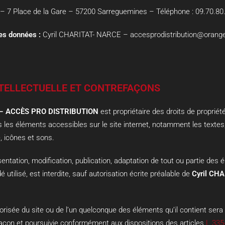
– 7 Place de la Gare – 57200 Sarreguemines – Téléphone : 09.70.80
des données :
Cyril CHARITAT- NARCE
–
accesprodistribution@orange
NTELLECTUELLE ET CONTREFAÇONS
 – ACCÈS PRO DISTRIBUTION
est propriétaire des droits de propriété 
us les éléments accessibles sur le site internet, notamment les texte
e, icônes et sons.
entation, modification, publication, adaptation de tout ou partie des 
 utilisé, est interdite, sauf autorisation écrite préalable de
Cyril CH
torisée du site ou de l’un quelconque des éléments qu’il contient se
façon et poursuivie conformément aux dispositions des articles
L.335