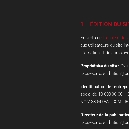
1 – ÉDITION DU SI
En vertu de
l’article 6 de 
aux utilisateurs du site in
réalisation et de son suivi 
Propriétaire du site :
Cyr
:
accesprodistribution@or
Identification de l’entrepri
social de
10 000,00 €
€ – 
N°27 38090 VAULX-MILI
Directeur de la publicatio
:
accesprodistribution@or