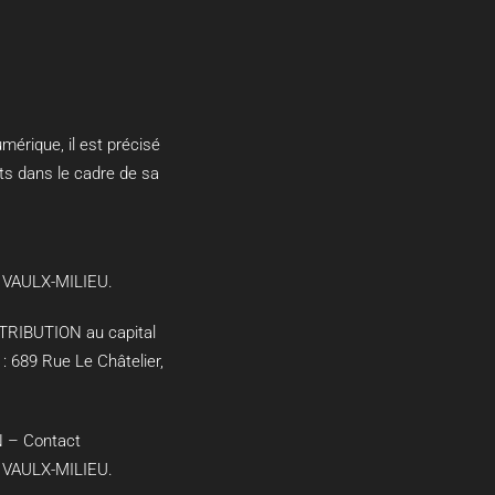
érique, il est précisé
nts dans le cadre de sa
0 VAULX-MILIEU
.
STRIBUTION
au capital
 :
689 Rue Le Châtelier,
N
– Contact
0 VAULX-MILIEU
.