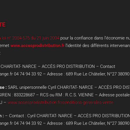
TE
la loi n° 2004-575 du 21 juin 2004
pour la confiance dans l’économie num
ternet
www.accesprodistribution.fr
l’identité des différents intervena
:
il CHARITAT- NARCE – ACCÈS PRO DISTRIBUTION
– Contact
ange.fr
04 74 94 33 92
– Adresse :
689 Rue Le Châtelier, N°27 3809
se :
SARL unipersonnelle
Cyril CHARITAT- NARCE – ACCÈS PRO DI
SIREN :
833228687
– RCS ou RM :
R.C.S. VIENNE
– Adresse postale
EU
–
www.accesprodistribution.fr/conditions-generales-vente
n :
– Contact :
Cyril CHARITAT- NARCE – ACCÈS PRO DISTRIBUTIO
ange.fr
04 74 94 33 92
– Adresse :
689 Rue Le Châtelier, N°27 3809