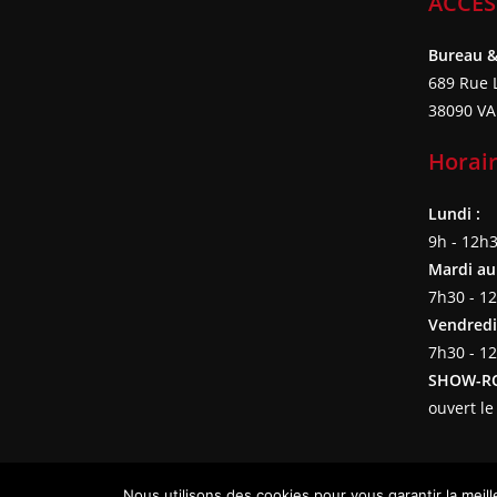
ACCÈS
Bureau 
689 Rue L
38090 VA
Horai
Lundi :
9h - 12h
Mardi au 
7h30 - 1
Vendredi
7h30 - 1
SHOW-R
ouvert l
Nous utilisons des cookies pour vous garantir la meill