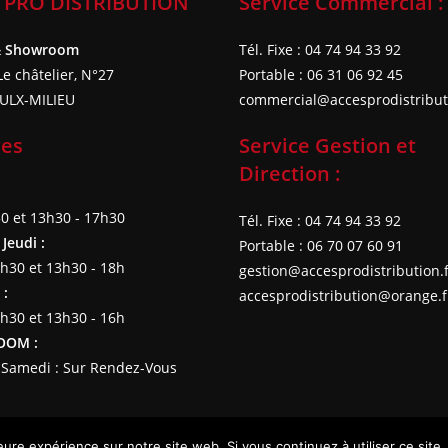
 PRO DISTRIBUTION
Service Commercial :
& Showroom
Tél. Fixe : 04 74 94 33 92
e châtelier, N°27
Portable : 06 31 06 92 45
ULX-MILIEU
commercial@accesprodistributi
res
Service Gestion et
Direction :
30 et 13h30 - 17h30
Tél. Fixe : 04 74 94 33 92
Jeudi :
Portable : 06 70 07 60 91
2h30 et 13h30 - 18h
gestion@accesprodistribution.
 :
accesprodistribution@orange.f
2h30 et 13h30 - 16h
OOM :
e Samedi : Sur Rendez-Vous
eure expérience sur notre site web. Si vous continuez à utiliser ce sit