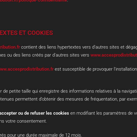
ution.fr/politique-confidentialite
.
TEXTES ET COOKIES
ibution.fr
contient des liens hypertextes vers d’autres sites et dégag
nes ou des liens créés par d’autres sites vers
www.accesprodistributi
ww.accesprodistribution.fr
est susceptible de provoquer l’installatio
r de petite taille qui enregistre des informations relatives à la navigat
btenues permettent d’obtenir des mesures de fréquentation, par exem
accepter ou de refuser les cookies
en modifiant les paramètres de v
ns votre consentement.
trés pour une durée maximale de
12
mois.