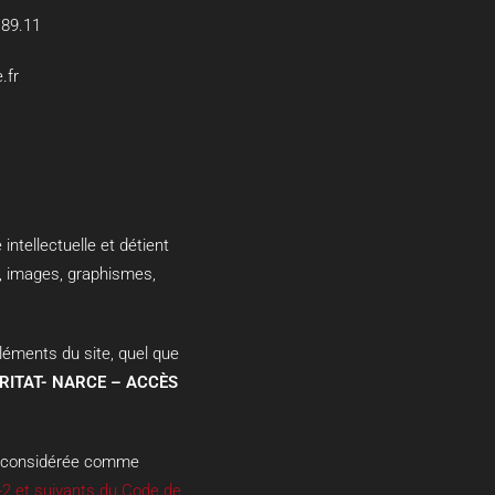
.89.11
.fr
intellectuelle et détient
s, images, graphismes,
éléments du site, quel que
ARITAT- NARCE – ACCÈS
ra considérée comme
-2 et suivants du Code de