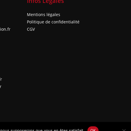
Infos Légales
Mentions légales
Politique de confidentialité
on.fr
CGV
fr
r
e, nous supposerons que vous en êtes satisfait.
OK