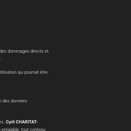
 des dommages directs et
/
.
ilisation qui pourrait être
si des données
rs.
Cyril CHARITAT-
 préalable, tout contenu