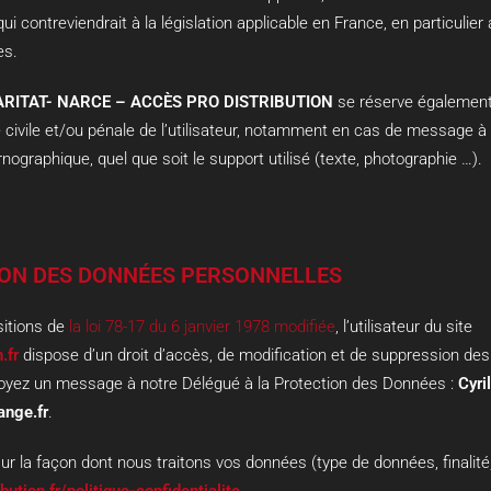
 contreviendrait à la législation applicable en France, en particulier 
es.
HARITAT- NARCE – ACCÈS PRO DISTRIBUTION
se réserve également 
 civile et/ou pénale de l’utilisateur, notamment en cas de message à 
rnographique, quel que soit le support utilisé (texte, photographie …).
TION DES DONNÉES PERSONNELLES
itions de
la loi 78-17 du 6 janvier 1978 modifiée
, l’utilisateur du site
.fr
dispose d’un droit d’accès, de modification et de suppression des
voyez un message à notre Délégué à la Protection des Données :
Cyr
ange.fr
.
ur la façon dont nous traitons vos données (type de données, finalité,